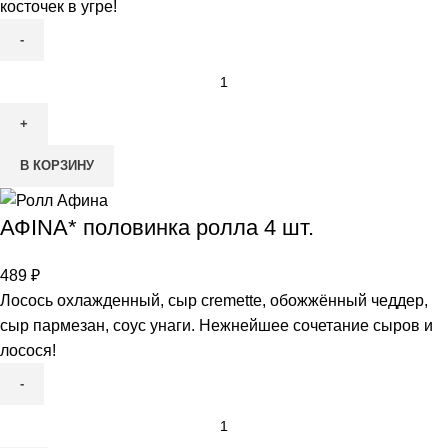
косточек в угре!
В КОРЗИНУ
АФINА* половинка ролла 4 шт.
489
₽
Лосось охлажденный, сыр cremette, обожжённый чеддер,
сыр пармезан, соус унаги. Нежнейшее сочетание сыров и
лосося!