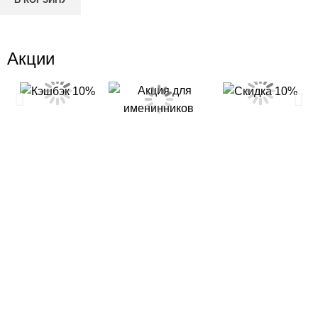
Акции
Каталог
Новый дроп от Яны Матвейко
Роллы
Роллы 1/2
Запеченные роллы
Роллы в тубусе
ОНИГИРИ&ТЭМАРИ