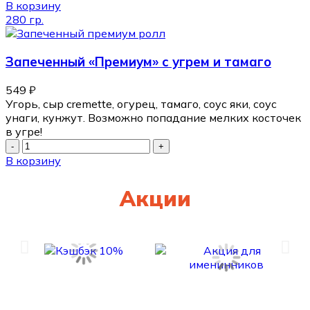
В корзину
280 гр.
Запеченный «Премиум» с угрем и тамаго
549
₽
Угорь, сыр cremette, огурец, тамаго, соус яки, соус
унаги, кунжут. Возможно попадание мелких косточек
в угре!
В корзину
Акции