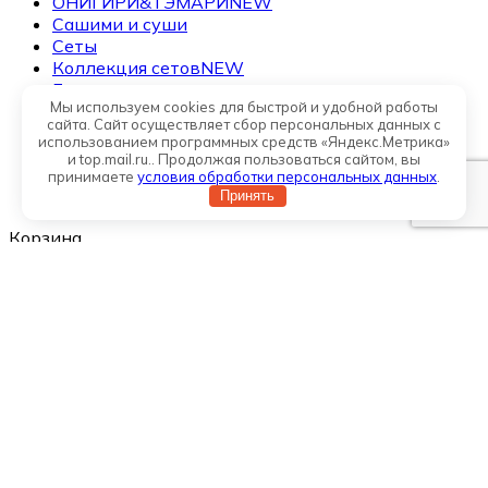
ОНИГИРИ&ТЭМАРИ
NEW
Сашими и суши
Сеты
Коллекция сетов
NEW
Гунканы
Мы используем cookies для быстрой и удобной работы
WOK/Горячее/Супы
сайта. Сайт осуществляет сбор персональных данных с
Пицца
использованием программных средств «Яндекс.Метрика»
Римская пицца
NEW
и top.mail.ru.. Продолжая пользоваться сайтом, вы
Салаты
принимаете
условия обработки персональных данных
.
Соусы
Принять
Корзина
закрыть