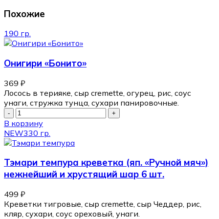
Похожие
190 гр.
Онигири «Бонито»
369
₽
Лосось в терияке, сыр cremette, огурец, рис, соус
унаги, стружка тунца, сухари панировочные.
В корзину
NEW
330 гр.
Тэмари темпура креветка (яп. «Ручной мяч»)
нежнейший и хрустящий шар 6 шт.
499
₽
Креветки тигровые, сыр cremette, сыр Чеддер, рис,
кляр, сухари, соус ореховый, унаги.