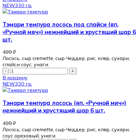
NEW
330 гр.
Тэмари темпура лосось под спайси (яп.
«Ручной мяч») нежнейший и хрустящий шар 6
шт.
499
₽
Лосось, сыр cremette, сыр Чеддер, рис, кляр, сухари,
спайси соус, унаги.
В корзину
NEW
330 гр.
Тэмари темпура лосось (яп. «Ручной мяч»)
нежнейший и хрустящий шар 6 шт.
499
₽
Лосось, сыр cremette, сыр Чеддер, рис, кляр, сухари,
соус ореховый, унаги.