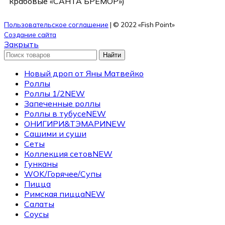
крабовые «САНТА БРЕМОР»)
Пользовательское соглашение
| © 2022 «Fish Point»
Создание сайта
Закрыть
Найти
Новый дроп от Яны Матвейко
Роллы
Роллы 1/2
NEW
Запеченные роллы
Роллы в тубусе
NEW
ОНИГИРИ&ТЭМАРИ
NEW
Сашими и суши
Сеты
Коллекция сетов
NEW
Гунканы
WOK/Горячее/Супы
Пицца
Римская пицца
NEW
Салаты
Соусы