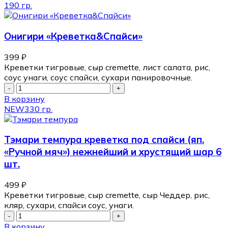
190 гр.
Онигири «Креветка&Спайси»
399
₽
Креветки тигровые, сыр cremette, лист салата, рис,
соус унаги, соус спайси, сухари панировочные.
В корзину
NEW
330 гр.
Тэмари темпура креветка под спайси (яп.
«Ручной мяч») нежнейший и хрустящий шар 6
шт.
499
₽
Креветки тигровые, сыр cremette, сыр Чеддер, рис,
кляр, сухари, спайси соус, унаги.
В корзину