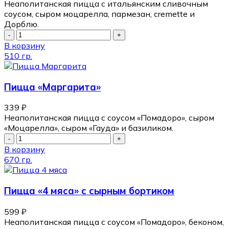
Неаполитанская пицца с итальянским сливочным
соусом, сыром моцарелла, пармезан, cremette и
Дорблю.
В корзину
510 гр.
Пицца «Маргарита»
339
₽
Неаполитанская пицца с соусом «Помадоро», сыром
«Моцарелла», сыром «Гауда» и базиликом.
В корзину
670 гр.
Пицца «4 мяса» с сырным бортиком
599
₽
Неаполитанская пицца с соусом «Помадоро», беконом,