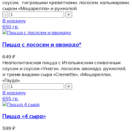
соусом, тигровыми креветками, лососем, кальмарами,
сыром «Моцарелла» и рукколой.
В корзину
650 гр.
Пицца с лососем и авокадо*
649
₽
Неаполитанская пицца с Итальянским сливочным
соусом и соусом «Унаги», лососем, авокадо, рукколой,
и тремя видами сыра «Cremette», «Моцарелла»,
«Гауда».
В корзину
655 гр.
Пицца «4 сыра»
599
₽