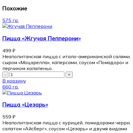
Похожие
575 гр.
Пицца «Жгучая Пепперони»
499
₽
Неаполитанская пицца с итало-американской салями,
сыром «Моцарелла», каперсами, соусом «Помадоро» и
перчиком халапеньо.
В корзину
660 гр.
Пицца «Цезарь»
559
₽
Неаполитанская пицца с курицей, помидорами черри,
салатом «Айсберг», соусом «Цезарь» и двумя видами