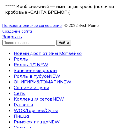
***** Краб снежный — имитация краба (палочки
крабовые «САНТА БРЕМОР»)
Пользовательское соглашение
| © 2022 «Fish Point»
Создание сайта
Закрыть
Найти
Новый дроп от Яны Матвейко
Роллы
Роллы 1/2
NEW
Запеченные роллы
Роллы в тубусе
NEW
ОНИГИРИ&ТЭМАРИ
NEW
Сашими и суши
Сеты
Коллекция сетов
NEW
Гунканы
WOK/Горячее/Супы
Пицца
Римская пицца
NEW
Салаты