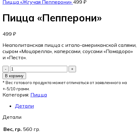
Пицца «Жгучая Пепперони»
499
₽
Пицца «Пепперони»
499
₽
Неаполитанская пицца с итало-американской салями,
сыром «Моцарелла», каперсами, соусами «Помадоро»
и «Песто».
В корзину
* Вес готового продукта может отличаться от заявленного на
+-5/10 грамм.
Категория:
Пицца
Детали
Детали
Вес, гр.
560 гр.