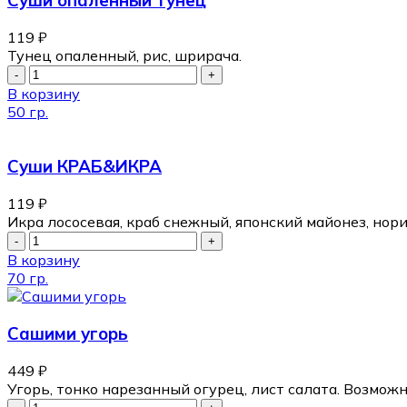
119
₽
Тунец опаленный, рис, шрирача.
В корзину
50 гр.
Суши КРАБ&ИКРА
119
₽
Икра лососевая, краб снежный, японский майонез, нори.
В корзину
70 гр.
Сашими угорь
449
₽
Угорь, тонко нарезанный огурец, лист салата. Возможн