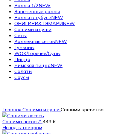
Роллы 1/2
NEW
Запеченные роллы
Роллы в тубусе
NEW
ОНИГИРИ&ТЭМАРИ
NEW
Сашими и суши
Сеты
Коллекция сетов
NEW
Гунканы
WOK/Горячее/Супы
Пицца
Римская пицца
NEW
Салаты
Соусы
70 гр.
Главная
Сашими и суши
Сашими креветка
Сашими лосось*
449
₽
Назад к товарам