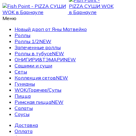
Меню
Новый дроп от Яны Матвейко
Роллы
Роллы 1/2
NEW
Запеченные роллы
Роллы в тубусе
NEW
ОНИГИРИ&ТЭМАРИ
NEW
Сашими и суши
Сеты
Коллекция сетов
NEW
Гунканы
WOK/Горячее/Супы
Пицца
Римская пицца
NEW
Салаты
Соусы
Доставка
Оплата