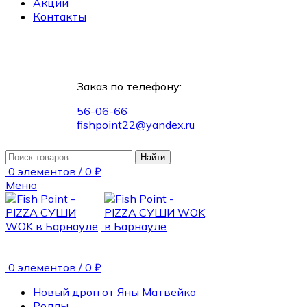
Акции
Контакты
Заказ по телефону:
56-06-66
fishpoint22@yandex.ru
Найти
0
элементов
/
0
₽
Меню
0
элементов
/
0
₽
Новый дроп от Яны Матвейко
Роллы