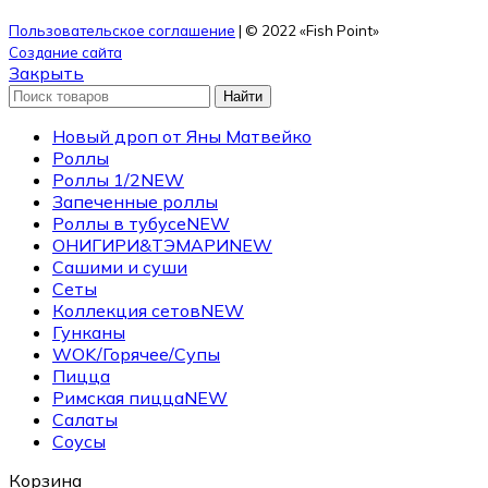
Пользовательское соглашение
| © 2022 «Fish Point»
Создание сайта
Закрыть
Найти
Новый дроп от Яны Матвейко
Роллы
Роллы 1/2
NEW
Запеченные роллы
Роллы в тубусе
NEW
ОНИГИРИ&ТЭМАРИ
NEW
Сашими и суши
Сеты
Коллекция сетов
NEW
Гунканы
WOK/Горячее/Супы
Пицца
Римская пицца
NEW
Салаты
Соусы
Корзина