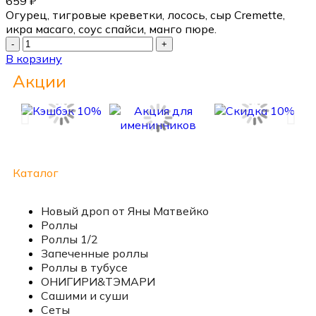
659
₽
Огурец, тигровые креветки, лосось, сыр Cremette,
икра масаго, соус спайси, манго пюре.
В корзину
Акции
Каталог
Новый дроп от Яны Матвейко
Роллы
Роллы 1/2
Запеченные роллы
Роллы в тубусе
ОНИГИРИ&ТЭМАРИ
Сашими и суши
Сеты