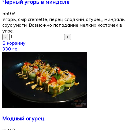
Черный угорь в миндале
559
₽
Угорь, сыр cremette, перец сладкий, огурец, миндаль,
соус унаги. Возможно попадание мелких косточек в
угре.
В корзину
330 гр.
Модный огурец