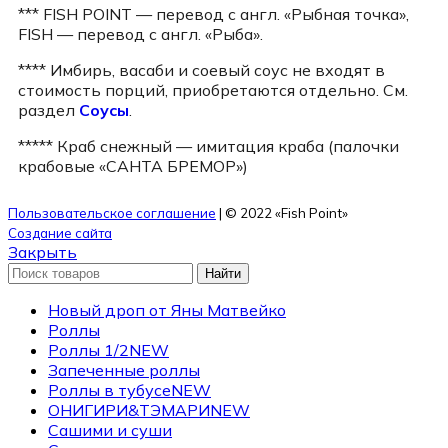
*** FISH POINT — перевод с англ. «Рыбная точка»,
FISH — перевод с англ. «Рыба».
**** Имбирь, васаби и соевый соус не входят в
стоимость порций, приобретаются отдельно. См.
раздел
Соусы
.
***** Краб снежный — имитация краба (палочки
крабовые «САНТА БРЕМОР»)
Пользовательское соглашение
| © 2022 «Fish Point»
Создание сайта
Закрыть
Найти
Новый дроп от Яны Матвейко
Роллы
Роллы 1/2
NEW
Запеченные роллы
Роллы в тубусе
NEW
ОНИГИРИ&ТЭМАРИ
NEW
Сашими и суши