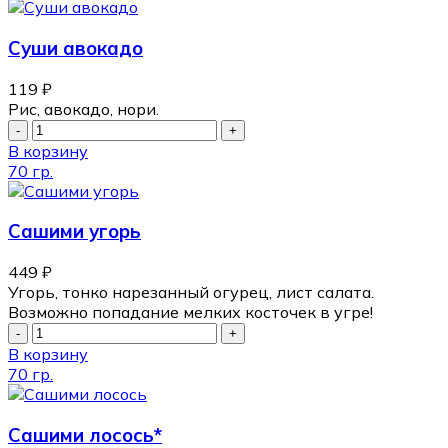
Суши авокадо
119
₽
Рис, авокадо, нори.
В корзину
70 гр.
Сашими угорь
449
₽
Угорь, тонко нарезанный огурец, лист салата.
Возможно попадание мелких косточек в угре!
В корзину
70 гр.
Сашими лосось*