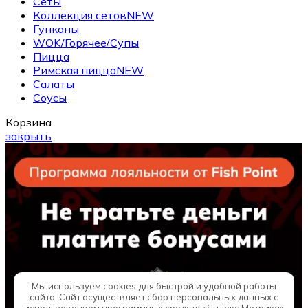
Сеты
Коллекция сетов
NEW
Гунканы
WOK/Горячее/Супы
Пицца
Римская пицца
NEW
Салаты
Соусы
Корзина
закрыть
Мы используем cookies для быстрой и удобной работы
сайта. Сайт осуществляет сбор персональных данных с
использованием программных средств «Яндекс.Метрика»