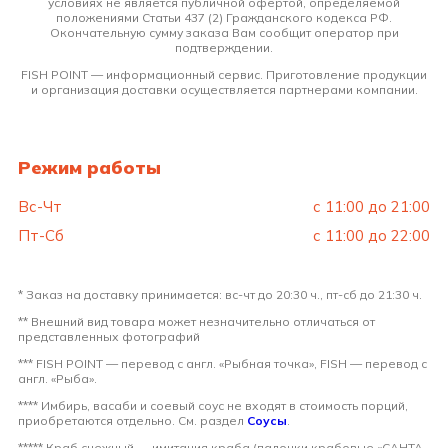
условиях не является публичной офертой, определяемой
положениями Статьи 437 (2) Гражданского кодекса РФ.
Окончательную сумму заказа Вам сообщит оператор при
подтверждении.
FISH POINT — информационный сервис. Приготовление продукции
и организация доставки осуществляется партнерами компании.
Режим работы
Вс-Чт
с 11:00 до 21:00
Пт-Сб
с 11:00 до 22:00
* Заказ на доставку принимается: вс-чт до 20:30 ч., пт-сб до 21:30 ч.
** Внешний вид товара может незначительно отличаться от
представленных фотографий
*** FISH POINT — перевод с англ. «Рыбная точка», FISH — перевод с
англ. «Рыба».
**** Имбирь, васаби и соевый соус не входят в стоимость порций,
приобретаются отдельно. См. раздел
Соусы
.
***** Краб снежный — имитация краба (палочки крабовые «САНТА