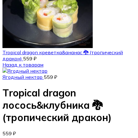
Тropical dragon креветка&ананас 🐉 (тропический
дракон)
559
₽
Назад к товарам
Ягодный нектар
559
₽
Тropical dragon
лосось&клубника 🐉
(тропический дракон)
559
₽