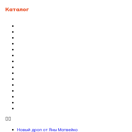
Каталог
Новый дроп от Яны Матвейко
Роллы
Роллы 1/2
Запеченные роллы
Роллы в тубусе
ОНИГИРИ&ТЭМАРИ
Сашими и суши
Сеты
Коллекция сетов
Гунканы
WOK/Горячее/Супы
Пицца
Римская пицца
Салаты
Соусы
Новый дроп от Яны Матвейко