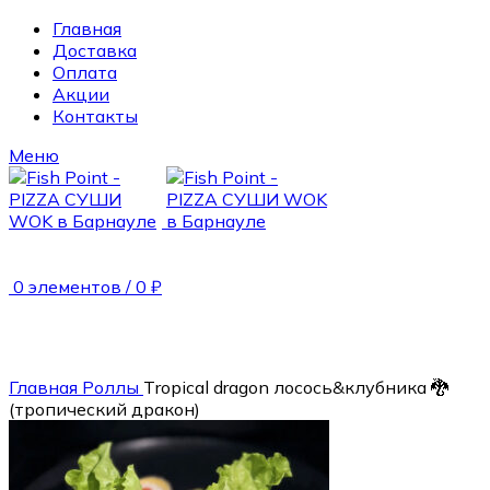
Главная
Доставка
Оплата
Акции
Контакты
Меню
0
элементов
/
0
₽
NEW
210 гр.
Главная
Роллы
Тropical dragon лосось&клубника 🐉
(тропический дракон)