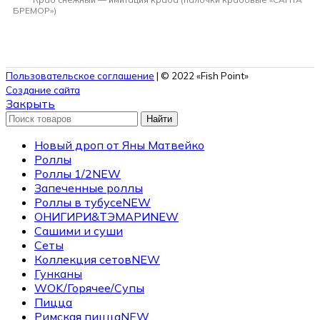
БРЕМОР»)
Пользовательское соглашение
| © 2022 «Fish Point»
Создание сайта
Закрыть
Найти
Новый дроп от Яны Матвейко
Роллы
Роллы 1/2
NEW
Запеченные роллы
Роллы в тубусе
NEW
ОНИГИРИ&ТЭМАРИ
NEW
Сашими и суши
Сеты
Коллекция сетов
NEW
Гунканы
WOK/Горячее/Супы
Пицца
Римская пицца
NEW