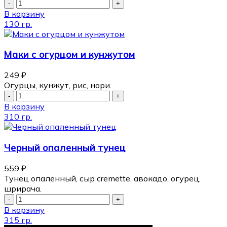
В корзину
130 гр.
Маки с огурцом и кунжутом
249
₽
Огурцы, кунжут, рис, нори.
В корзину
310 гр.
Черный опаленный тунец
559
₽
Тунец опаленный, сыр cremette, авокадо, огурец,
шрирача.
В корзину
315 гр.