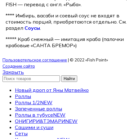
FISH — перевод с англ. «Рыба».
**** Имбирь, васаби и соевый соус не входят в
стоимость порций, приобретаются отдельно. См.
раздел
Соусы
.
***** Краб снежный — имитация краба (палочки
крабовые «САНТА БРЕМОР»)
Пользовательское соглашение
| © 2022 «Fish Point»
Создание сайта
Закрыть
Найти
Новый дроп от Яны Матвейко
Роллы
Роллы 1/2
NEW
Запеченные роллы
Роллы в тубусе
NEW
ОНИГИРИ&ТЭМАРИ
NEW
Сашими и суши
Сеты