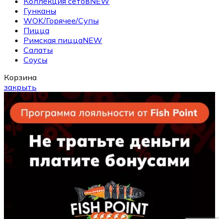
Коллекция сетов
NEW
Гунканы
WOK/Горячее/Супы
Пицца
Римская пицца
NEW
Салаты
Соусы
Корзина
закрыть