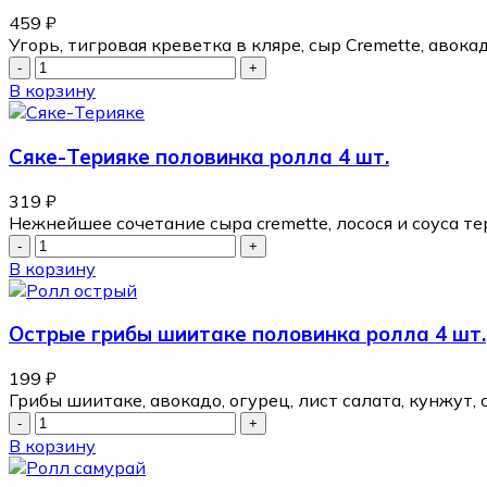
459
₽
Угорь, тигровая креветка в кляре, сыр Cremette, авок
В корзину
Сяке-Терияке половинка ролла 4 шт.
319
₽
Нежнейшее сочетание сыра cremette, лосося и соуса т
В корзину
Острые грибы шиитаке половинка ролла 4 шт.
199
₽
Грибы шиитаке, авокадо, огурец, лист салата, кунжут, с
В корзину