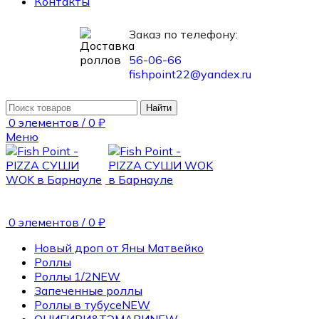
Контакты
Заказ по телефону:
56-06-66
fishpoint22@yandex.ru
Найти
0
элементов
/
0
₽
Меню
0
элементов
/
0
₽
Новый дроп от Яны Матвейко
Роллы
Роллы 1/2
NEW
Запеченные роллы
Роллы в тубусе
NEW