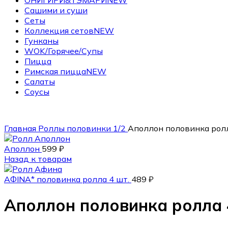
ОНИГИРИ&ТЭМАРИ
NEW
Сашими и суши
Сеты
Коллекция сетов
NEW
Гунканы
WOK/Горячее/Супы
Пицца
Римская пицца
NEW
Салаты
Соусы
Главная
Роллы половинки 1/2
Аполлон половинка ролл
Аполлон
599
₽
Назад к товарам
АФINА* половинка ролла 4 шт.
489
₽
Аполлон половинка ролла 