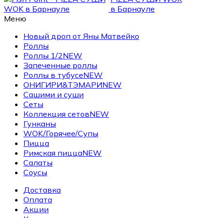
Меню
Новый дроп от Яны Матвейко
Роллы
Роллы 1/2
NEW
Запеченные роллы
Роллы в тубусе
NEW
ОНИГИРИ&ТЭМАРИ
NEW
Сашими и суши
Сеты
Коллекция сетов
NEW
Гунканы
WOK/Горячее/Супы
Пицца
Римская пицца
NEW
Салаты
Соусы
Доставка
Оплата
Акции