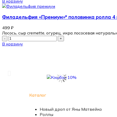
В корзину
Филадельфия «Премиум»* половинка ролла 4 
499
₽
Лосось, сыр cremette, огурец, икра лососевая натуральн
В корзину
Каталог
Новый дроп от Яны Матвейко
Роллы