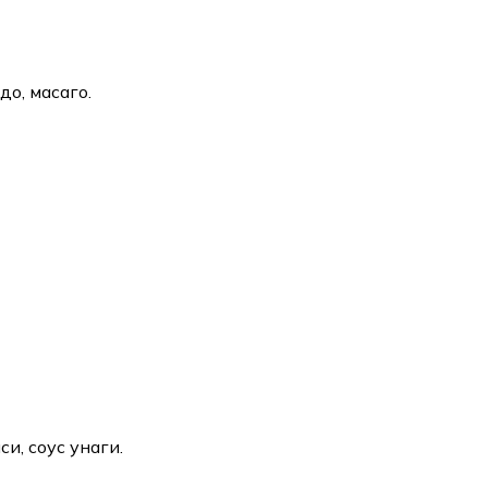
до, масаго.
си, соус унаги.