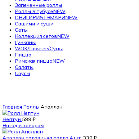
Запеченные роллы
Роллы в тубусе
NEW
ОНИГИРИ&ТЭМАРИ
NEW
Сашими и суши
Сеты
Коллекция сетов
NEW
Гунканы
WOK/Горячее/Супы
Пицца
Римская пицца
NEW
Салаты
Соусы
340 гр.
Главная
Роллы
Аполлон
Нептун
599
₽
Назад к товарам
Аполлон половинка ролла 4 шт.
339
₽