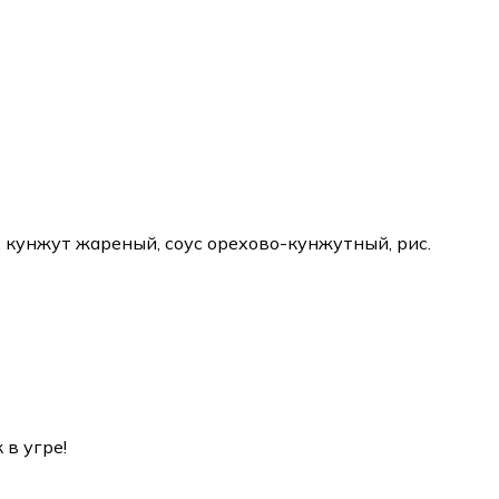
а, кунжут жареный, соус орехово-кунжутный, рис.
 в угре!