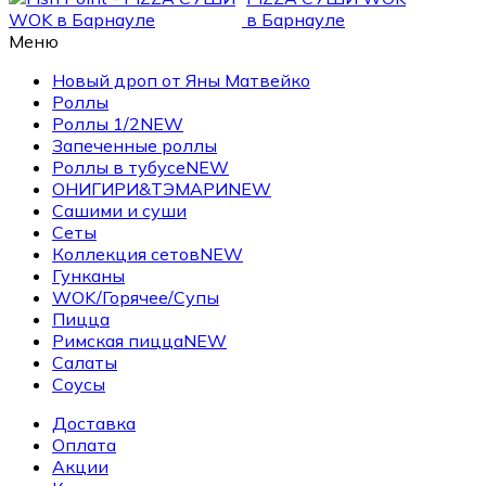
Меню
Новый дроп от Яны Матвейко
Роллы
Роллы 1/2
NEW
Запеченные роллы
Роллы в тубусе
NEW
ОНИГИРИ&ТЭМАРИ
NEW
Сашими и суши
Сеты
Коллекция сетов
NEW
Гунканы
WOK/Горячее/Супы
Пицца
Римская пицца
NEW
Салаты
Соусы
Доставка
Оплата
Акции