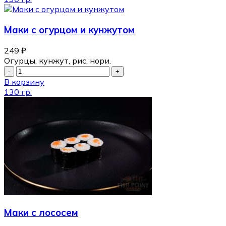
Маки с огурцом и кунжутом
249
₽
Огурцы, кунжут, рис, нори.
В корзину
130 гр.
Маки с лососем