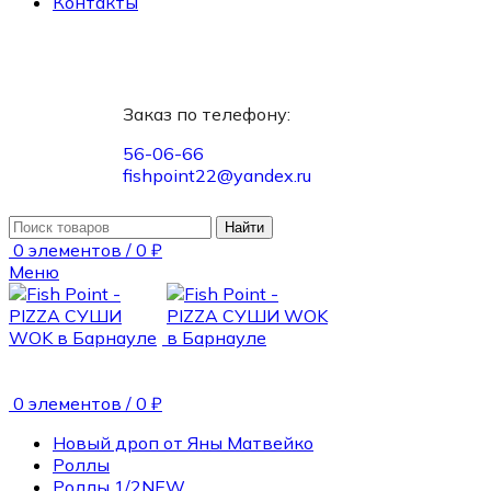
Контакты
Заказ по телефону:
56-06-66
fishpoint22@yandex.ru
Найти
0
элементов
/
0
₽
Меню
0
элементов
/
0
₽
Новый дроп от Яны Матвейко
Роллы
Роллы 1/2
NEW