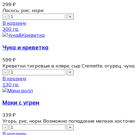
299
₽
Лосось, рис, нори.
В корзину
300 гр.
Чука и креветка
599
₽
Креветки тигровые в кляре, сыр Cremette, огурец, чук
В корзину
130 гр.
Маки с угрем
339
₽
Угорь, рис, нори. Возможно попадание мелких косточек
В корзину