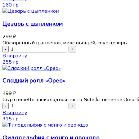
160 гр.
Цезарь с цыпленком
299
₽
Обжаренный цыпленок, микс овощей, соус цезарь.
В корзину
255 гр.
Сладкий ролл «Орео»
499
₽
Сыр cremette, шоколадная паста Nutella, печенье Oreo, 
В корзину
315 гр.
Филадельфия с манго и авокадо