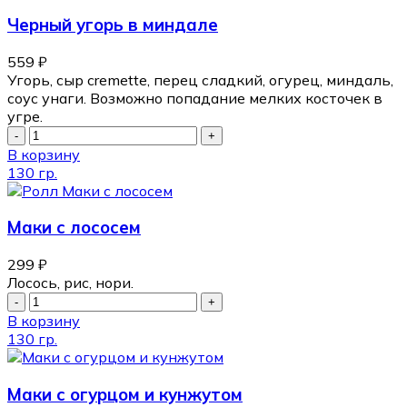
Черный угорь в миндале
559
₽
Угорь, сыр cremette, перец сладкий, огурец, миндаль,
соус унаги. Возможно попадание мелких косточек в
угре.
В корзину
130 гр.
Маки с лососем
299
₽
Лосось, рис, нори.
В корзину
130 гр.
Маки с огурцом и кунжутом