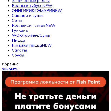
Запеченные роллы
Роллы в тубусе
NEW
ОНИГИРИ&ТЭМАРИ
NEW
Сашими и суши
Сеты
Коллекция сетов
NEW
Гунканы
WOK/Горячее/Супы
Пицца
Римская пицца
NEW
Салаты
Соусы
Корзина
закрыть