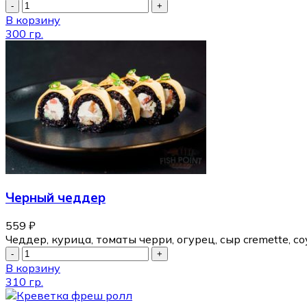
В корзину
300 гр.
Черный чеддер
559
₽
Чеддер, курица, томаты черри, огурец, сыр cremette, со
В корзину
310 гр.