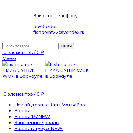
Заказ по телефону:
56-06-66
fishpoint22@yandex.ru
Найти
0
элементов
/
0
₽
Меню
0
элементов
/
0
₽
Новый дроп от Яны Матвейко
Роллы
Роллы 1/2
NEW
Запеченные роллы
Роллы в тубусе
NEW