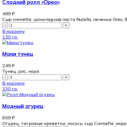
Сладкий ролл «Орео»
499
₽
Сыр cremette, шоколадная паста Nutella, печенье Oreo, 
В корзину
130 гр.
Маки тунец
249
₽
Тунец, рис, нори.
В корзину
330 гр.
Модный огурец
659
₽
Огурец, тигровые креветки, лосось, сыр Cremette, икра 