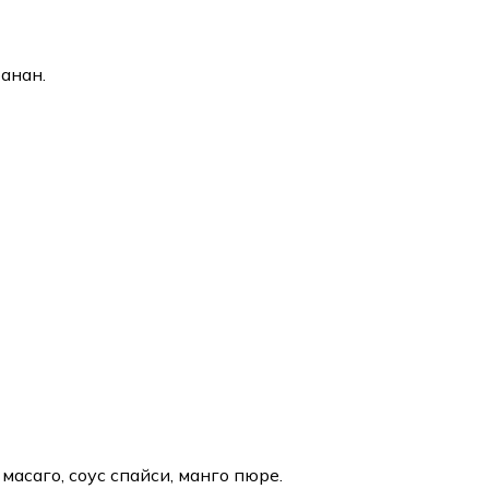
банан.
масаго, соус спайси, манго пюре.