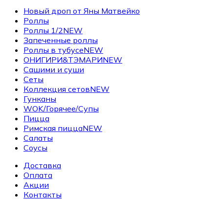
Новый дроп от Яны Матвейко
Роллы
Роллы 1/2
NEW
Запеченные роллы
Роллы в тубусе
NEW
ОНИГИРИ&ТЭМАРИ
NEW
Сашими и суши
Сеты
Коллекция сетов
NEW
Гунканы
WOK/Горячее/Супы
Пицца
Римская пицца
NEW
Салаты
Соусы
Доставка
Оплата
Акции
Контакты