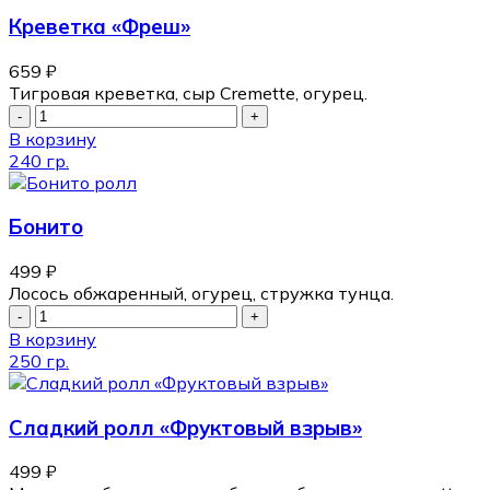
Креветка «Фреш»
659
₽
Тигровая креветка, сыр Cremette, огурец.
В корзину
240 гр.
Бонито
499
₽
Лосось обжаренный, огурец, стружка тунца.
В корзину
250 гр.
Сладкий ролл «Фруктовый взрыв»
499
₽