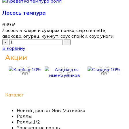
Лосось темпура
649
₽
Лосось в кляре и сухарях панко, сыр cremette,
авокадо, огурец, кунжут, соус спайси, соус унаги.
В корзину
Акции
Каталог
Новый дроп от Яны Матвейко
Роллы
Роллы 1/2
Запеченные роллы