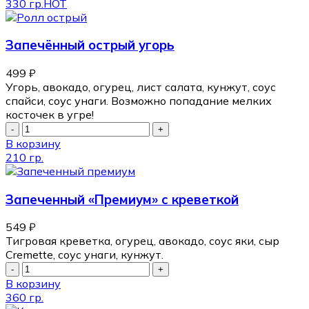
330 гр.
HOT
Запечённый острый угорь
499
₽
Угорь, авокадо, огурец, лист салата, кунжут, соус
спайси, соус унаги. Возможно попадание мелких
косточек в угре!
В корзину
210 гр.
Запеченный «Премиум» с креветкой
549
₽
Тигровая креветка, огурец, авокадо, соус яки, сыр
Cremette, соус унаги, кунжут.
В корзину
360 гр.