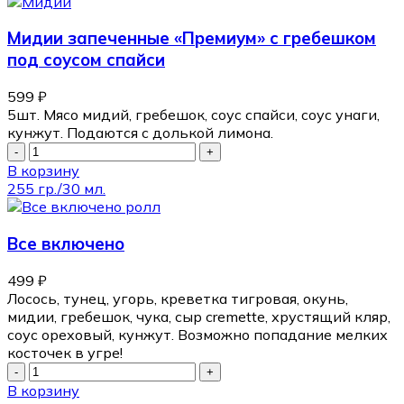
Мидии запеченные «Премиум» с гребешком
под соусом спайси
599
₽
5шт. Мясо мидий, гребешок, соус спайси, соус унаги,
кунжут. Подаются с долькой лимона.
В корзину
255 гр./30 мл.
Все включено
499
₽
Лосось, тунец, угорь, креветка тигровая, окунь,
мидии, гребешок, чука, сыр cremette, хрустящий кляр,
соус ореховый, кунжут. Возможно попадание мелких
косточек в угре!
В корзину