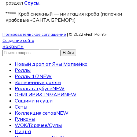
раздел
Соусы
.
***** Краб снежный — имитация краба (палочки
крабовые «САНТА БРЕМОР»)
Пользовательское соглашение
| © 2022 «Fish Point»
Создание сайта
Закрыть
Найти
Новый дроп от Яны Матвейко
Роллы
Роллы 1/2
NEW
Запеченные роллы
Роллы в тубусе
NEW
ОНИГИРИ&ТЭМАРИ
NEW
Сашими и суши
Сеты
Коллекция сетов
NEW
Гунканы
WOK/Горячее/Супы
Пицца