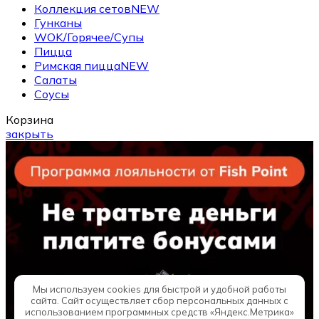
Коллекция сетов
NEW
Гунканы
WOK/Горячее/Супы
Пицца
Римская пицца
NEW
Салаты
Соусы
Корзина
закрыть
Мы используем cookies для быстрой и удобной работы
сайта. Сайт осуществляет сбор персональных данных с
использованием программных средств «Яндекс.Метрика»