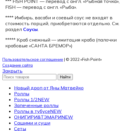
*** FISH POINT — перевод с англ. «Рыбная точка»,
FISH — перевод с англ. «Рыба».
**** Имбирь, васаби и соевый соус не входят в
стоимость порций, приобретаются отдельно. См.
раздел
Соусы
.
***** Краб снежный — имитация краба (палочки
крабовые «САНТА БРЕМОР»)
Пользовательское соглашение
| © 2022 «Fish Point»
Создание сайта
Закрыть
Найти
Новый дроп от Яны Матвейко
Роллы
Роллы 1/2
NEW
Запеченные роллы
Роллы в тубусе
NEW
ОНИГИРИ&ТЭМАРИ
NEW
Сашими и суши
Сеты