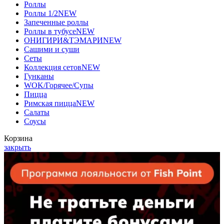
Роллы
Роллы 1/2
NEW
Запеченные роллы
Роллы в тубусе
NEW
ОНИГИРИ&ТЭМАРИ
NEW
Сашими и суши
Сеты
Коллекция сетов
NEW
Гунканы
WOK/Горячее/Супы
Пицца
Римская пицца
NEW
Салаты
Соусы
Корзина
закрыть