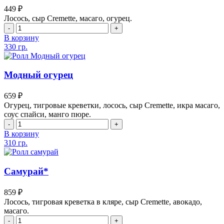
449
₽
Лосось, сыр Cremette, масаго, огурец.
В корзину
330 гр.
Модный огурец
659
₽
Огурец, тигровые креветки, лосось, сыр Cremette, икра масаго,
соус спайси, манго пюре.
В корзину
310 гр.
Самурай*
859
₽
Лосось, тигровая креветка в кляре, сыр Cremette, авокадо,
масаго.