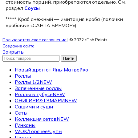
стоимость порций, приобретаются отдельно. См.
раздел
Соусы
.
***** Краб снежный — имитация краба (палочки
крабовые «САНТА БРЕМОР»)
Пользовательское соглашение
| © 2022 «Fish Point»
Создание сайта
Закрыть
Найти
Новый дроп от Яны Матвейко
Роллы
Роллы 1/2
NEW
Запеченные роллы
Роллы в тубусе
NEW
ОНИГИРИ&ТЭМАРИ
NEW
Сашими и суши
Сеты
Коллекция сетов
NEW
Гунканы
WOK/Горячее/Супы
Пицца