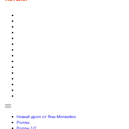
Новый дроп от Яны Матвейко
Роллы
Роллы 1/2
Запеченные роллы
Роллы в тубусе
ОНИГИРИ&ТЭМАРИ
Сашими и суши
Сеты
Коллекция сетов
Гунканы
WOK/Горячее/Супы
Пицца
Римская пицца
Салаты
Соусы
Новый дроп от Яны Матвейко
Роллы
Роллы 1/2