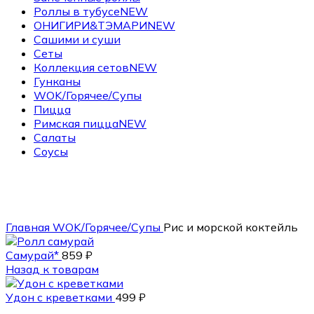
Роллы в тубусе
NEW
ОНИГИРИ&ТЭМАРИ
NEW
Сашими и суши
Сеты
Коллекция сетов
NEW
Гунканы
WOK/Горячее/Супы
Пицца
Римская пицца
NEW
Салаты
Соусы
325 гр.
Главная
WOK/Горячее/Супы
Рис и морской коктейль
Самурай*
859
₽
Назад к товарам
Удон с креветками
499
₽