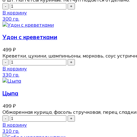
В корзину
300 гр.
Удон с креветками
499
₽
Креветки, цукини, шампиньоны, морковь, соус устричн
В корзину
330 гр.
Цыпа
499
₽
Обжаренная курица, фасоль стручковая, перец сладкий
В корзину
310 гр.