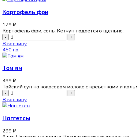
Картофель фри
179
₽
Картофель фри, соль. Кетчуп подается отдельно.
В корзину
450 гр.
Том ям
499
₽
Тайский суп на кокосовом молоке с креветками и каль
В корзину
Наггетсы
299
₽
8 шт. Наггетсы куриные. Кетчуп подается отдельно.