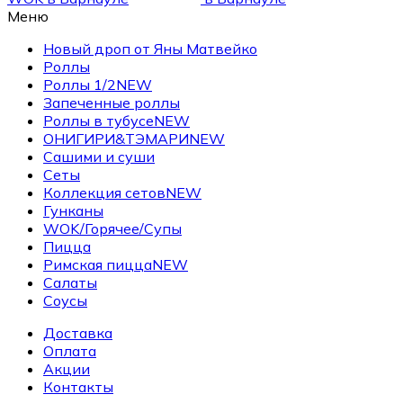
Меню
Новый дроп от Яны Матвейко
Роллы
Роллы 1/2
NEW
Запеченные роллы
Роллы в тубусе
NEW
ОНИГИРИ&ТЭМАРИ
NEW
Сашими и суши
Сеты
Коллекция сетов
NEW
Гунканы
WOK/Горячее/Супы
Пицца
Римская пицца
NEW
Салаты
Соусы
Доставка
Оплата
Акции
Контакты