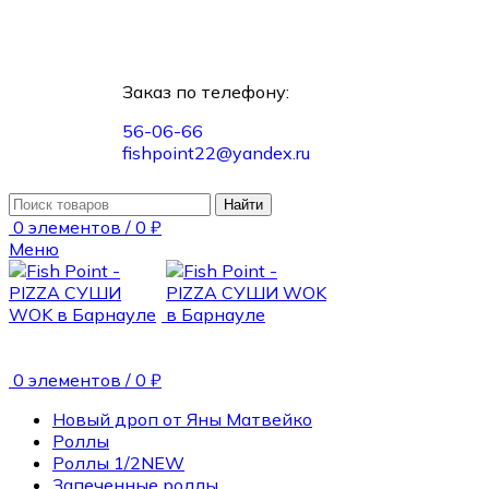
Заказ по телефону:
56-06-66
fishpoint22@yandex.ru
Найти
0
элементов
/
0
₽
Меню
0
элементов
/
0
₽
Новый дроп от Яны Матвейко
Роллы
Роллы 1/2
NEW
Запеченные роллы