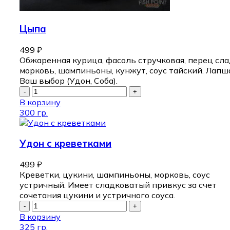
Цыпа
499
₽
Обжаренная курица, фасоль стручковая, перец сла
морковь, шампиньоны, кунжут, соус тайский. Лапш
Ваш выбор (Удон, Соба).
В корзину
300 гр.
Удон с креветками
499
₽
Креветки, цукини, шампиньоны, морковь, соус
устричный. Имеет сладковатый привкус за счет
сочетания цукини и устричного соуса.
В корзину
325 гр.