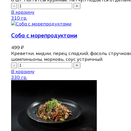
В корзину
310 гр.
Соба с морепродуктами
499
₽
Креветки, мидии, перец сладкий, фасоль стручкова
шампиньоны, морковь, соус устричный.
В корзину
330 гр.