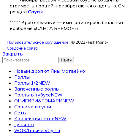
стоимость порций, приобретаются отдельно. См.
раздел
Соусы
.
***** Краб снежный — имитация краба (палочки
крабовые «САНТА БРЕМОР»)
Пользовательское соглашение
| © 2022 «Fish Point»
Создание сайта
Закрыть
Найти
Новый дроп от Яны Матвейко
Роллы
Роллы 1/2
NEW
Запеченные роллы
Роллы в тубусе
NEW
ОНИГИРИ&ТЭМАРИ
NEW
Сашими и суши
Сеты
Коллекция сетов
NEW
Гунканы
WOK/Горячее/Супы