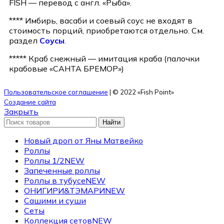
FISH — перевод с англ. «Рыба».
**** Имбирь, васаби и соевый соус не входят в
стоимость порций, приобретаются отдельно. См.
раздел
Соусы
.
***** Краб снежный — имитация краба (палочки
крабовые «САНТА БРЕМОР»)
Пользовательское соглашение
| © 2022 «Fish Point»
Создание сайта
Закрыть
Найти
Новый дроп от Яны Матвейко
Роллы
Роллы 1/2
NEW
Запеченные роллы
Роллы в тубусе
NEW
ОНИГИРИ&ТЭМАРИ
NEW
Сашими и суши
Сеты
Коллекция сетов
NEW