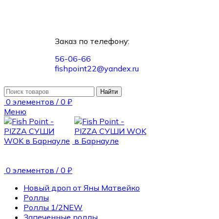
Заказ по телефону:
56-06-66
fishpoint22@yandex.ru
Найти
0
элементов
/
0
₽
Меню
0
элементов
/
0
₽
Новый дроп от Яны Матвейко
Роллы
Роллы 1/2
NEW
Запеченные роллы