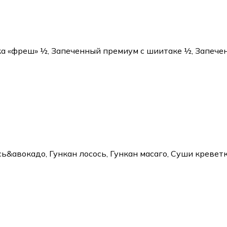
а «фреш» ½, Запеченный премиум с шиитаке ½, Запече
сось&авокадо, Гункан лосось, Гункан масаго, Суши креве