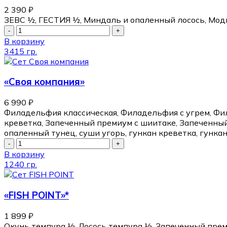
2 390
₽
ЗЕВС ½, ГЕСТИЯ ½, Миндаль и опаленный лосось, Модн
В корзину
3415 гр.
«Своя компания»
6 990
₽
Филадельфия классическая, Филадельфия с угрем, Фил
креветка, Запеченный премиум с шиитаке, Запеченный
опаленный тунец, суши угорь, гункан креветка, гункан 
В корзину
1240 гр.
«FISH POINT»*
1 899
₽
Окунь темпура ½, Лосось темпура ½, Запеченный прем