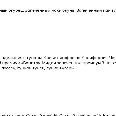
ый огурец, Запеченный маки окунь, Запеченный маки л
адельфия с тунцом, Креветка «фреш», Калифорния, Чер
 премиум «Бонито», Мидии запеченные премиум 3 шт, с
лосось, гункан тунец, гункан угорь.
иум с угрем, Острый краб ½, Острый гребешок ½, Кали