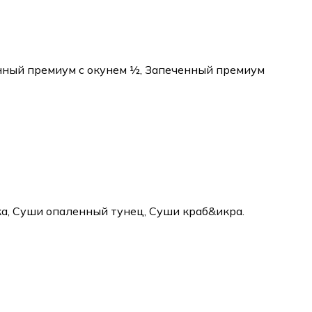
нный премиум с окунем ½, Запеченный премиум
тка, Суши опаленный тунец, Суши краб&икра.