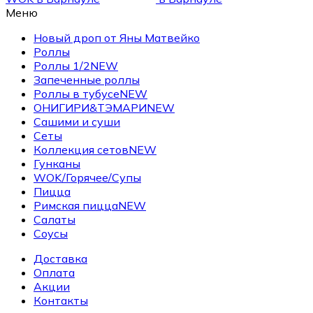
Меню
Новый дроп от Яны Матвейко
Роллы
Роллы 1/2
NEW
Запеченные роллы
Роллы в тубусе
NEW
ОНИГИРИ&ТЭМАРИ
NEW
Сашими и суши
Сеты
Коллекция сетов
NEW
Гунканы
WOK/Горячее/Супы
Пицца
Римская пицца
NEW
Салаты
Соусы
Доставка
Оплата
Акции
Контакты