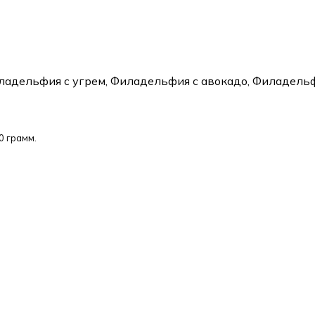
адельфия с угрем, Филадельфия с авокадо, Филадельф
0 грамм.