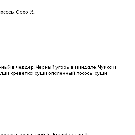
осось, Орео ½.
ный в чеддер, Черный угорь в миндале, Чукка и
уши креветка, суши опаленный лосось, суши
форния с креветкой ½, Калифорния ½.