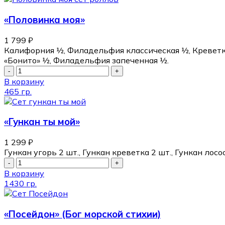
«Половинка моя»
1 799
₽
Калифорния ½, Филадельфия классическая ½, Креветк
«Бонито» ½, Филадельфия запеченная ½.
В корзину
465 гр.
«Гункан ты мой»
1 299
₽
Гункан угорь 2 шт., Гункан креветка 2 шт., Гункан ло
В корзину
1430 гр.
«Посейдон» (Бог морской стихии)