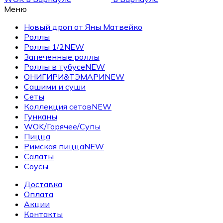
Меню
Новый дроп от Яны Матвейко
Роллы
Роллы 1/2
NEW
Запеченные роллы
Роллы в тубусе
NEW
ОНИГИРИ&ТЭМАРИ
NEW
Сашими и суши
Сеты
Коллекция сетов
NEW
Гунканы
WOK/Горячее/Супы
Пицца
Римская пицца
NEW
Салаты
Соусы
Доставка
Оплата
Акции
Контакты