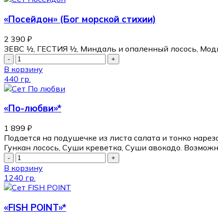
«Посейдон» (Бог морской стихии)
2 390
₽
ЗЕВС ½, ГЕСТИЯ ½, Миндаль и опаленный лосось, Модн
В корзину
440 гр.
«По-любви»*
1 899
₽
Подается на подушечке из листа салата и тонко наре
Гункан лосось, Суши креветка, Суши авокадо. Возможн
В корзину
1240 гр.
«FISH POINT»*