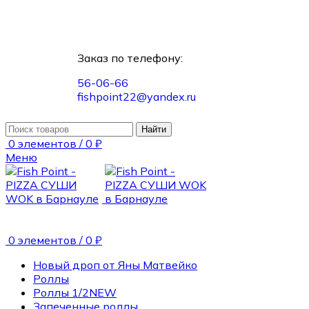
Заказ по телефону:
56-06-66
fishpoint22@yandex.ru
Найти
0
элементов
/
0
₽
Меню
0
элементов
/
0
₽
Новый дроп от Яны Матвейко
Роллы
Роллы 1/2
NEW
Запеченные роллы