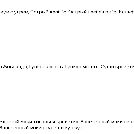
иум с угрем, Острый краб ½, Острый гребешок ½, Кали
сось&авокадо, Гункан лосось, Гункан масаго, Суши креве
еченный маки тигровая креветка, Запеченный маки авок
Запеченный маки огурец и кунжут.