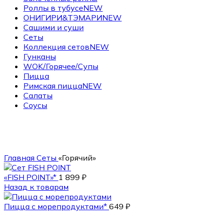
Роллы в тубусе
NEW
ОНИГИРИ&ТЭМАРИ
NEW
Сашими и суши
Сеты
Коллекция сетов
NEW
Гунканы
WOK/Горячее/Супы
Пицца
Римская пицца
NEW
Салаты
Соусы
1265 гр.
Главная
Сеты
«Горячий»
«FISH POINT»*
1 899
₽
Назад к товарам
Пицца с морепродуктами*
649
₽