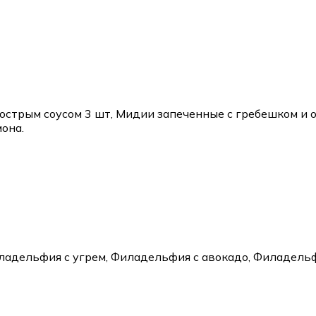
 острым соусом 3 шт, Мидии запеченные с гребешком и 
мона.
адельфия с угрем, Филадельфия с авокадо, Филадельф