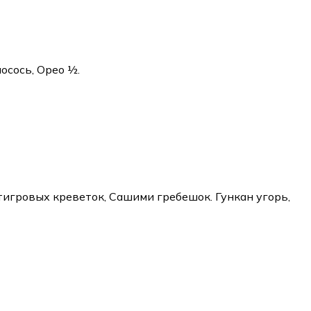
осось, Орео ½.
тигровых креветок, Сашими гребешок. Гункан угорь,