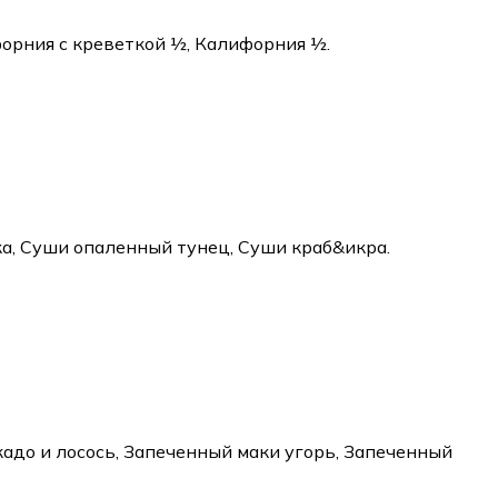
форния с креветкой ½, Калифорния ½.
тка, Суши опаленный тунец, Суши краб&икра.
адо и лосось, Запеченный маки угорь, Запеченный