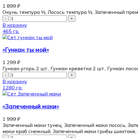
1 899
₽
Окунь темпура ½, Лосось темпура ½, Запеченный прем
В корзину
465 гр.
«Гункан ты мой»
1 299
₽
Гункан угорь 2 шт., Гункан креветка 2 шт., Гункан ло
В корзину
1280 гр.
«Запеченный маки»
1 999
₽
Запеченный маки тунец, Запеченный маки лосось, Зап
маки краб снежный, Запеченный маки грибы шиитаке, 