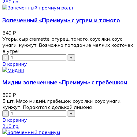
280 гр.
Запеченный «Премиум» с угрем и тамаго
549
₽
Угорь, сыр cremette, огурец, тамаго, соус яки, соус
унаги, кунжут. Возможно попадание мелких косточек
в угре!
В корзину
Мидии запеченные «Премиум» с гребешком
599
₽
5 шт. Мясо мидий, гребешок, соус яки, соус унаги,
кунжут. Подаются с долькой лимона.
В корзину
210 гр.