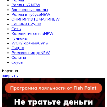
Роллы 1/2
NEW
Запеченные роллы
Роллы в тубусе
NEW
ОНИГИРИ&ТЭМАРИ
NEW
Сашими и суши
Сеты
Коллекция сетов
NEW
Гунканы
WOK/Горячее/Супы
Пицца
Римская пицца
NEW
Салаты
Соусы
Корзина
закрыть