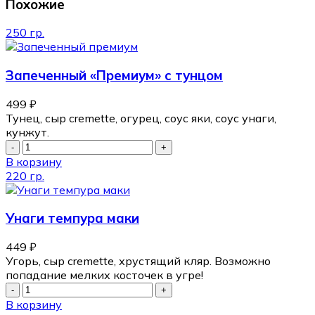
Похожие
250 гр.
Запеченный «Премиум» с тунцом
499
₽
Тунец, сыр cremette, огурец, соус яки, соус унаги,
кунжут.
В корзину
220 гр.
Унаги темпура маки
449
₽
Угорь, сыр cremette, хрустящий кляр. Возможно
попадание мелких косточек в угре!
В корзину