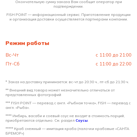
Окончательную сумму заказа Вам сообщит оператор при
подтверждении.
FISH POINT — информационный сервис. Приготовление продукции
и организация доставки осуществляется партнерами компании.
Режим работы
Вс-Чт
с 11:00 до 21:00
Пт-Сб
с 11:00 до 22:00
* Заказ на доставку принимается: вс-чт до 20:30 ч., пт-сб до 21:30 ч.
** Внешний вид товара может незначительно отличаться от
представленных фотографий
*** FISH POINT — перевод с англ. «Рыбная точка», FISH — перевод с
англ. «Рыба».
**** Имбирь, васаби и соевый соус не входят в стоимость порций,
приобретаются отдельно. См. раздел
Соусы
.
***** Краб снежный — имитация краба (палочки крабовые «САНТА
БРЕМОР»)