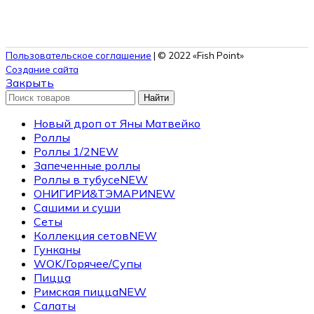
Пользовательское соглашение
| © 2022 «Fish Point»
Создание сайта
Закрыть
Найти
Новый дроп от Яны Матвейко
Роллы
Роллы 1/2
NEW
Запеченные роллы
Роллы в тубусе
NEW
ОНИГИРИ&ТЭМАРИ
NEW
Сашими и суши
Сеты
Коллекция сетов
NEW
Гунканы
WOK/Горячее/Супы
Пицца
Римская пицца
NEW
Салаты