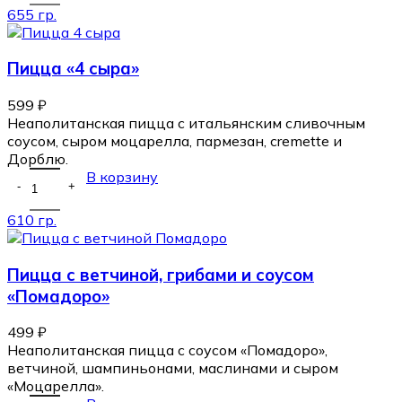
655 гр.
Пицца «4 сыра»
599
₽
Неаполитанская пицца с итальянским сливочным
соусом, сыром моцарелла, пармезан, cremette и
Дорблю.
В корзину
610 гр.
Пицца с ветчиной, грибами и соусом
«Помадоро»
499
₽
Неаполитанская пицца с соусом «Помадоро»,
ветчиной, шампиньонами, маслинами и сыром
«Моцарелла».