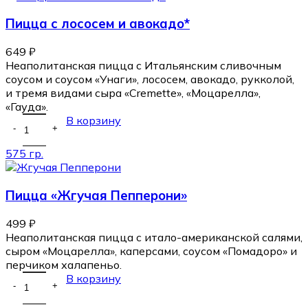
Пицца с лососем и авокадо*
649
₽
Неаполитанская пицца с Итальянским сливочным
соусом и соусом «Унаги», лососем, авокадо, рукколой,
и тремя видами сыра «Cremette», «Моцарелла»,
«Гауда».
В корзину
575 гр.
Пицца «Жгучая Пепперони»
499
₽
Неаполитанская пицца с итало-американской салями,
сыром «Моцарелла», каперсами, соусом «Помадоро» и
перчиком халапеньо.
В корзину