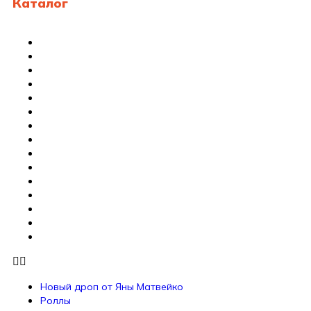
Каталог
Новый дроп от Яны Матвейко
Роллы
Роллы 1/2
Запеченные роллы
Роллы в тубусе
ОНИГИРИ&ТЭМАРИ
Сашими и суши
Сеты
Коллекция сетов
Гунканы
WOK/Горячее/Супы
Пицца
Римская пицца
Салаты
Соусы
Новый дроп от Яны Матвейко
Роллы