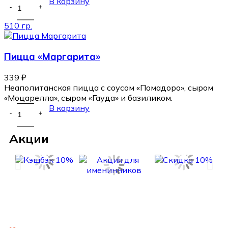
В корзину
510 гр.
Пицца «Маргарита»
339
₽
Неаполитанская пицца с соусом «Помадоро», сыром
«Моцарелла», сыром «Гауда» и базиликом.
В корзину
Акции